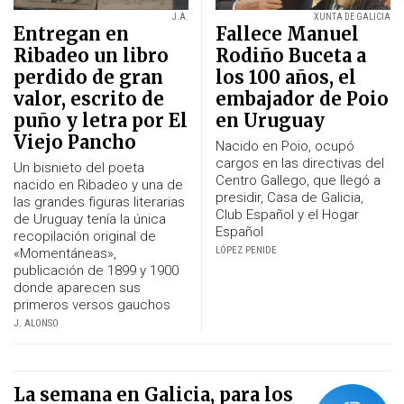
J.A.
XUNTA DE GALICIA
Entregan en
Fallece Manuel
Ribadeo un libro
Rodiño Buceta a
perdido de gran
los 100 años, el
valor, escrito de
embajador de Poio
puño y letra por El
en Uruguay
Viejo Pancho
Nacido en Poio, ocupó
cargos en las directivas del
Un bisnieto del poeta
Centro Gallego, que llegó a
nacido en Ribadeo y una de
presidir, Casa de Galicia,
las grandes figuras literarias
Club Español y el Hogar
de Uruguay tenía la única
Español
recopilación original de
LÓPEZ PENIDE
«Momentáneas»,
publicación de 1899 y 1900
donde aparecen sus
primeros versos gauchos
J. ALONSO
La semana en Galicia, para los