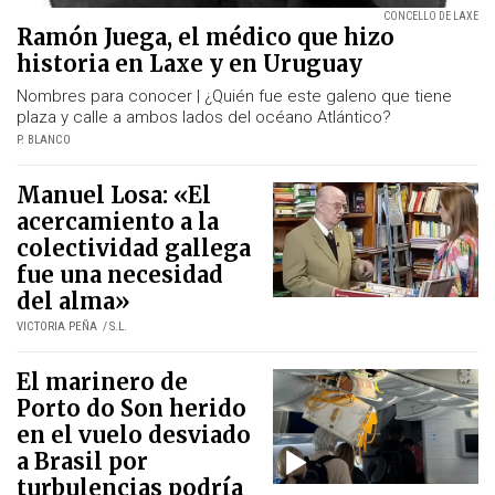
CONCELLO DE LAXE
Ramón Juega, el médico que hizo
historia en Laxe y en Uruguay
Nombres para conocer | ¿Quién fue este galeno que tiene
plaza y calle a ambos lados del océano Atlántico?
P. BLANCO
Manuel Losa: «El
acercamiento a la
colectividad gallega
fue una necesidad
del alma»
VICTORIA PEÑA
S.L.
El marinero de
Porto do Son herido
en el vuelo desviado
a Brasil por
turbulencias podría