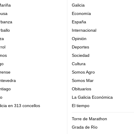
Mariña
Galicia
ousa
Economía
rbanza
España
ballo
Internacional
za
Opinión
rol
Deportes
mos
Sociedad
go
Cultura
rense
Somos Agro
ntevedra
Somos Mar
ntiago
Obituarios
go
La Galicia Económica
icia en 313 concellos
El tiempo
Torre de Marathon
Grada de Río