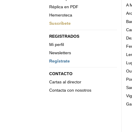
A 
Réplica en PDF
Ar
Hemeroteca
Ba
Suscríbete
Car
REGISTRADOS
De
Mi perfil
Fer
Newsletters
Le
Regístrate
Lu
Ou
CONTACTO
Po
Cartas al director
Sa
Contacta con nosotros
Vi
Gal