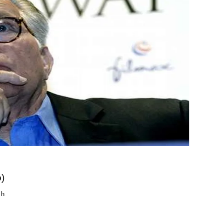
o)
 h.