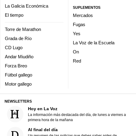
La Galicia Económica
SUPLEMENTOS
El tiempo
Mercados
Fugas
Torre de Marathon
Yes
Grada de Río
La Voz de la Escuela
CD Lugo
On
Andar Miudiño
Red
Forza Breo
Fútbol gallego
Motor gallego
NEWSLETTERS
Hoy en La Voz
La información más destacada del día, de lunes a viernes a
primera hora de la mañana
Al final del día
Un resumen de las noticias que debes saber antes de