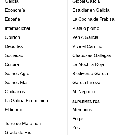
Galicia
Global Galicia
Economía
Estudiar en Galicia
España
La Cocina de Frabisa
Internacional
Plata o plomo
Opinión
Ven A Galicia
Deportes
Vive el Camino
Sociedad
Chapuzas Gallegas
Cultura
La Mochila Roja
Somos Agro
Biodiversa Galicia
Somos Mar
Galicia Innova
Obituarios
Mi Negocio
La Galicia Económica
SUPLEMENTOS
El tiempo
Mercados
Fugas
Torre de Marathon
Yes
Grada de Río