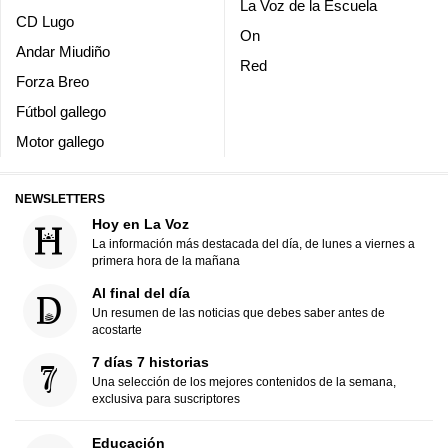
La Voz de la Escuela
CD Lugo
On
Andar Miudiño
Red
Forza Breo
Fútbol gallego
Motor gallego
NEWSLETTERS
Hoy en La Voz
La información más destacada del día, de lunes a viernes a
primera hora de la mañana
Al final del día
Un resumen de las noticias que debes saber antes de
acostarte
7 días 7 historias
Una selección de los mejores contenidos de la semana,
exclusiva para suscriptores
Educación