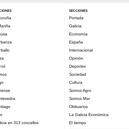
CIONES
SECCIONES
Coruña
Portada
Mariña
Galicia
ousa
Economía
rbanza
España
ballo
Internacional
za
Opinión
rol
Deportes
mos
Sociedad
go
Cultura
rense
Somos Agro
ntevedra
Somos Mar
ntiago
Obituarios
go
La Galicia Económica
icia en 313 concellos
El tiempo