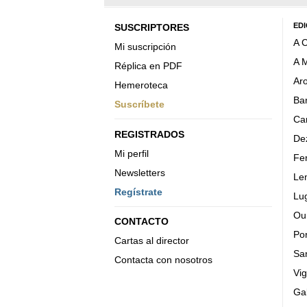
EDI
SUSCRIPTORES
A 
Mi suscripción
A 
Réplica en PDF
Ar
Hemeroteca
Ba
Suscríbete
Car
REGISTRADOS
De
Mi perfil
Fer
Newsletters
Le
Regístrate
Lu
Ou
CONTACTO
Po
Cartas al director
Sa
Contacta con nosotros
Vi
Gal