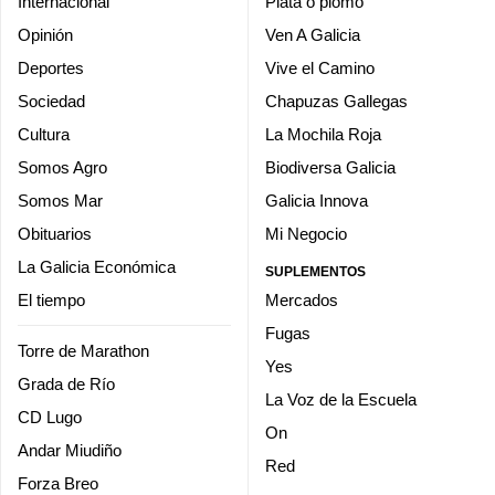
Internacional
Plata o plomo
Opinión
Ven A Galicia
Deportes
Vive el Camino
Sociedad
Chapuzas Gallegas
Cultura
La Mochila Roja
Somos Agro
Biodiversa Galicia
Somos Mar
Galicia Innova
Obituarios
Mi Negocio
La Galicia Económica
SUPLEMENTOS
El tiempo
Mercados
Fugas
Torre de Marathon
Yes
Grada de Río
La Voz de la Escuela
CD Lugo
On
Andar Miudiño
Red
Forza Breo